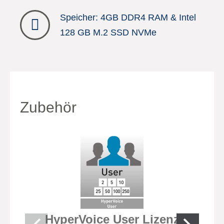
Speicher: 4GB DDR4 RAM & Intel
128 GB M.2 SSD NVMe
Zubehör
HyperVoice User Lizenz
Hy