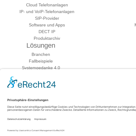
Cloud Telefonanlagen
IP- und VoIP-Telefonanlagen
SIP-Provider
Software und Apps
DECT IP
Produktarchiv
Lösungen
Branchen
Fallbeispiele
Systemgedanke 4.0
VoIP-Umstellung 2018
Fachhändler
Fachhandelspartner werden
Fachhändlersuche
Mediacenter
Mediathek
Presse
Mediadaten