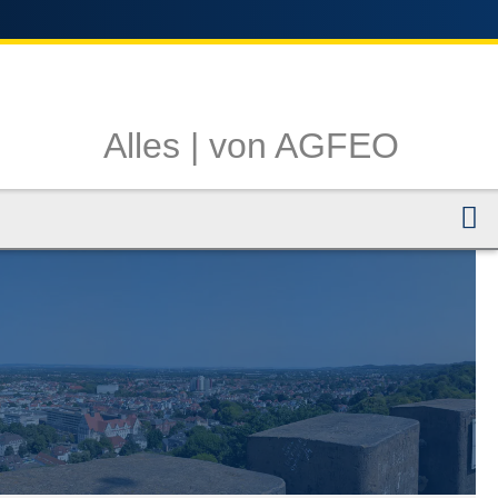
Alles |
von AGFEO
N