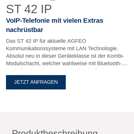
ST 42 IP
VoIP-Telefonie mit vielen Extras
nachrüstbar
Das ST 42 IP für aktuelle AGFEO
Kommunikationssysteme mit LAN Technologie.
Absolut neu in dieser Geräteklasse ist der Kombi-
Modulschacht, welcher wahlweise mit Bluetooth-
Technik oder mit Enocean-Funktechnik an ES-
Kommunikationssystemen zur Gebäudeautomation
JETZT ANFRAGEN
ausgestattet werden kann. Für die Anbindung an
AS-Systeme hält es des Weiteren einen
Modulschacht für die AB-Komponente A-Modul 42
vor.
Produktbeschreibung