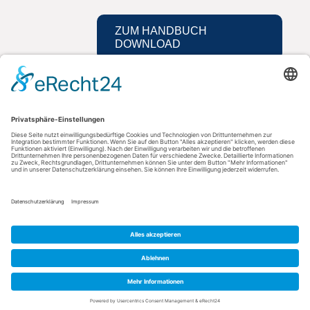
ZUM HANDBUCH
DOWNLOAD
Kontakt
AGFEO GmbH & Co. KG
33647 Bielefeld
Telefon: +49 521 44709-0
Fax: +49 521 44709-98555
E-Mail: info@agfeo.de
AGB
Datenschutz
Impressum