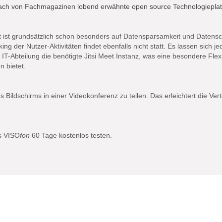
fach von Fachmagazinen lobend erwähnte open source Technologieplatt
t ist grundsätzlich schon besonders auf Datensparsamkeit und Datensch
ng der Nutzer-Aktivitäten findet ebenfalls nicht statt. Es lassen sich 
e IT-Abteilung die benötigte Jitsi Meet Instanz, was eine besondere Flex
 bietet.
es Bildschirms in einer Videokonferenz zu teilen. Das erleichtert die Ve
s VISO
fon
60 Tage kostenlos testen.