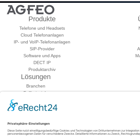
Produkte
Telefone und Headsets
Cloud Telefonanlagen
IP- und VoIP-Telefonanlagen
SIP-Provider
A
Software und Apps
Ma
DECT IP
Produktarchiv
Lösungen
Branchen
Fallbeispiele
Systemgedanke 4.0
VoIP-Umstellung 2018
Fachhändler
Fachhandelspartner werden
Fachhändlersuche
Mediacenter