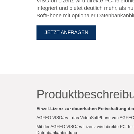
VISOfon Lizenz wird direkte PC-Telefo
integriert und bietet deutlich mehr, als n
SoftPhone mit optionaler Datenbankanbindung. AGFE
erweitert das AGFEO Dashboard um Vid
Collaborationfunktionen für bestmögliche
JETZT ANFRAGEN
und bietet eine aktive SIP-Gesprächsste
AGFEO Headsets. Die AGFEO VISOfon Li
Dashboard-Installation und eine HyperV
3.0c. Je Arbeitsplatz wird eine VISOfon
Produktbeschreib
Einzel-Lizenz zur dauerhaften Freischaltung de
AGFEO VISO
fon
- das VideoSoftPhone von AGFE
Mit der AGFEO VISO
fon
Lizenz wird direkte PC-Tel
Datenbankanbindung.