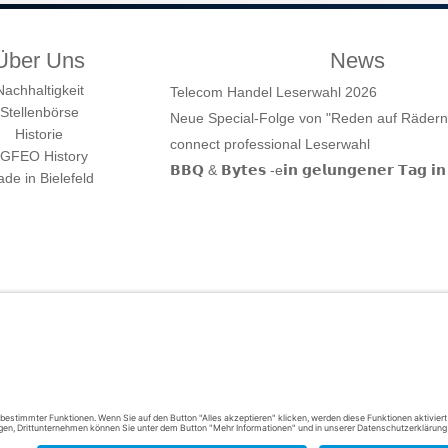
Über Uns
News
Nachhaltigkeit
Telecom Handel Leserwahl 2026
Stellenbörse
Neue Special-Folge von "Reden auf Rädern" 
Historie
connect professional Leserwahl
GFEO History
𝗕𝗕𝗤 & 𝗕𝘆𝘁𝗲𝘀 -e𝗶𝗻 𝗴𝗲𝗹𝘂𝗻𝗴𝗲𝗻𝗲𝗿 𝗧𝗮𝗴 𝗶𝗻 
de in Bielefeld