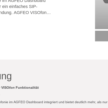
nie im AGFEO Dashboard
ur ein einfaches SIP-
O VISOfon
eokonferenz- und
 Teamarbeit der Mitarbeiter
uerung mit geeigneten
zenz benötigt eine aktive
oice-Firmware ab Version
 Lizenz benötigt.
ung
r VISO
fon
Funktionalität
O
efonie im AGFEO Dashboard integriert und bietet deutlich mehr, als nur