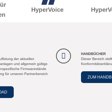
für
HyperVoice
HyperV
en
HANDBÜCHER
flistung der aktuellen
Dieser Bereich stel
nlagen und allgemein gültige
Konformitätserklär
rspezifische Firmwarestände
ng für unseren Partnerbereich
ZUM HAND
OAD