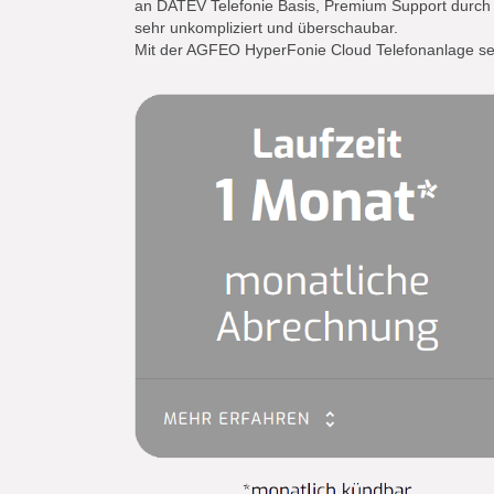
an DATEV Telefonie Basis, Premium Support durch A
sehr unkompliziert und überschaubar.
Mit der AGFEO HyperFonie Cloud Telefonanlage set