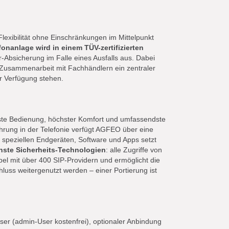
Flexibilität ohne Einschränkungen im Mittelpunkt
onanlage wird in einem TÜV-zertifizierten
Absicherung im Falle eines Ausfalls aus. Dabei
 Zusammenarbeit mit Fachhändlern ein zentraler
ur Verfügung stehen.
ste Bedienung, höchster Komfort und umfassendste
rung in der Telefonie verfügt AGFEO über eine
n speziellen Endgeräten, Software und Apps setzt
nste Sicherheits-Technologien
: alle Zugriffe von
bel mit über 400 SIP-Providern und ermöglicht die
luss weitergenutzt werden – einer Portierung ist
er (admin-User kostenfrei), optionaler Anbindung