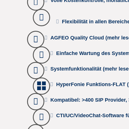
Volle Kostenkontrolle, monatli
Flexibilität in allen Bereic
AGFEO Quality Cloud (mehr les
Einfache Wartung des System
Systemfunktionalität (mehr lese
HyperFonie Funktions-FLAT (
Kompatibel: >400 SIP Provider,
CTI/UC/VideoChat-Software f