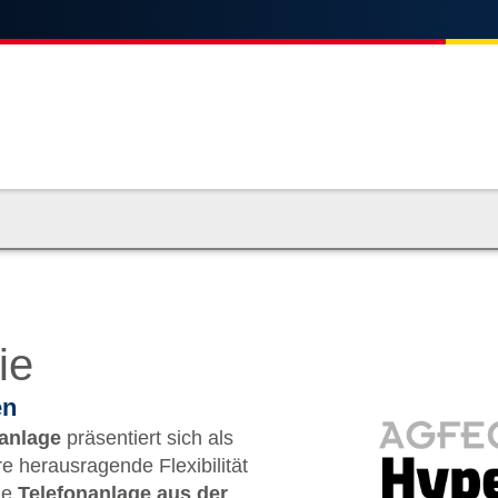
ie
en
anlage
präsentiert sich als
re herausragende Flexibilität
ie
Telefonanlage aus der