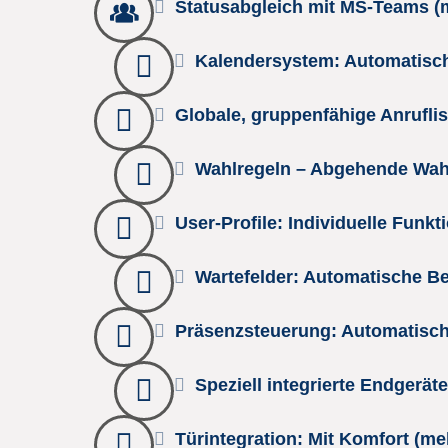
Statusabgleich mit MS-Teams (
Kalendersystem: Automatische
Globale, gruppenfähige Anruflis
Wahlregeln – Abgehende Wahl
User-Profile: Individuelle Fun
Wartefelder: Automatische Be
Präsenzsteuerung: Automatisch
Speziell integrierte Endgerät
Türintegration: Mit Komfort (me