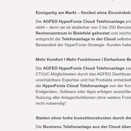
Einzigartig am Markt – flexibel ohne Einschrä
Die
AGFEO HyperFonie Cloud Telefonanlage
prä
steht – denn sie ist skalierbar von 3 bis 250 Benu
Rechenzentrum in Bielefeld gehostet
und zeichne
entspricht die
Telefonanlage in der Cloud
selbstv
Bestandteil der HyperFonie-Strategie. Kunden haben
Mehr Komfort I Mehr Funktionen I Einfachere 
Die
AGFEO HyperFonie Cloud Telefonanlage
zei
CTI/UC-Möglichkeiten durch das AGFEO Dashboard 
unschätzbare Expertise und hat Produkte entwickelt
die
HyperFonie Cloud Telefonanlage
von der Kon
Endgeräten, Software oder Apps erfolgen ausschließ
Nutzung aller Anlagenfunktionen ohne weitere Freis
nicht notwendig*.
Starten ohne hohe Investitionskosten durch dre
Die
Business Telefonanlage aus der Cloud über