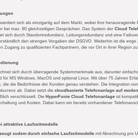
nkungen
sentiert sich als einzigartig auf dem Markt, wobei ihre herausragende 
tzer bei max. 80 gleichzeitigen Gesprächen. Das System der
Cloud Telef
t sich durch Standortredundanz, Leitungsredundanz und eine Failover-
erständlich den strengen Vorgaben der DSGVO. Weiterhin ist die enge
 Zugang zu qualifizierten Fachpartnern, die vor Ort in ihrer Region z
Bedienung
chnet sich durch überragende Systemmerkmale aus, darunter einfach
für MS Windows, MacOS und optional Linux. Mit über 75 Jahren Erfah
, die die Bedürfnisse der Kunden genau verstehen. Die Integration vo
kurrenz ab. Dabei setzt die
cloudbasierte Telefonanlage auf moder
lich verschlüsselt. Die
HyperFonie Cloud Telefonanlage
ist kompati
chaltung und Kosten. Dabei kann ein bereits vorhandener Telefonansch
i attraktive Laufzeitmodelle
zeugt zudem durch einfache Laufzeitmodelle
mit Abrechnung pro Us