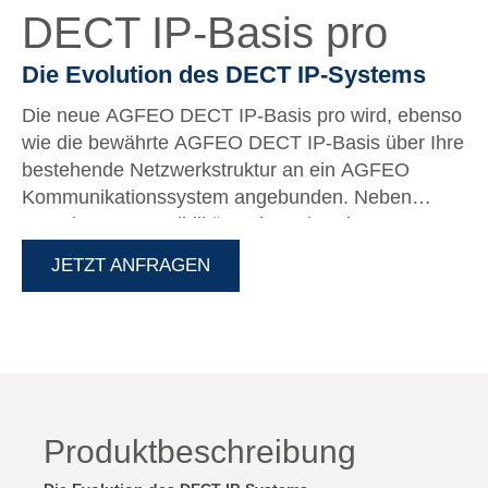
DECT IP-Basis pro
Die Evolution des DECT IP-Systems
Die neue AGFEO DECT IP-Basis pro wird, ebenso
wie die bewährte AGFEO DECT IP-Basis über Ihre
bestehende Netzwerkstruktur an ein AGFEO
Kommunikationssystem angebunden. Neben
100%iger Kompatibilität zu bestehenden DECT IP-
Mehrzellensystemen verschiebt die neue DECT IP-
JETZT ANFRAGEN
Basis pro mit Ihrer Vorbereitung für den Betrieb in
Mehrzellensystemen - mit bis zu 4.000 Basen und
mit bis zu 16.000 Handteilen - die Grenzen der
Ausbaufähigkeit - entsprechende Software und
SIP-Server vorausgesetzt.
Produktbeschreibung