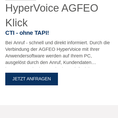
HyperVoice AGFEO
Klick
CTI - ohne TAPI!
Bei Anruf - schnell und direkt informiert. Durch die
Verbindung der AGFEO HyperVoice mit Ihrer
Anwendersoftware werden auf Ihrem PC,
ausgelöst durch den Anruf, Kundendaten
herausgesucht, bevor Sie den Telefonhörer
abnehmen. Aufgerufen durch den >>HyperVoice
JETZT ANFRAGEN
AGFEO KLICK<< sind Sie vor dem Gespräch mit
dem Kunden bestens informiert. Das sorgt für
überdurchschnittlich gute Kundenzufriedenheit,
kompetente telefonische Beratung und schnelle
Antworten zu aktuellen und abgeschlossenen
Projekten.