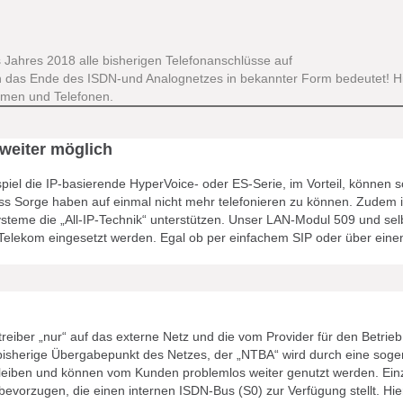
 Jahres 2018 alle bisherigen Telefonanschlüsse auf
ch das Ende des ISDN-und Analognetzes in bekannter Form bedeutet! Hie
emen und Telefonen.
weiter möglich
iel die IP-basierende HyperVoice- oder ES-Serie, im Vorteil, können
Sorge haben auf einmal nicht mehr telefonieren zu können. Zudem ist
teme die „All-IP-Technik“ unterstützen. Unser LAN-Modul 509 und sel
elekom eingesetzt werden. Egal ob per einfachem SIP oder über einen
eiber „nur“ auf das externe Netz und die vom Provider für den Betrieb 
sherige Übergabepunkt des Netzes, der „NTBA“ wird durch eine sogena
eiben und können vom Kunden problemlos weiter genutzt werden. Einz
u bevorzugen, die einen internen ISDN-Bus (S0) zur Verfügung stellt. Hi