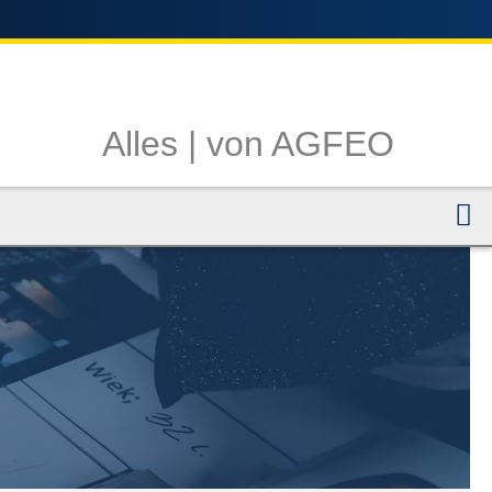
Alles |
von AGFEO
N