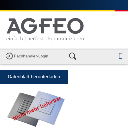
N
Fachhändler-Login
Datenblatt herunterladen