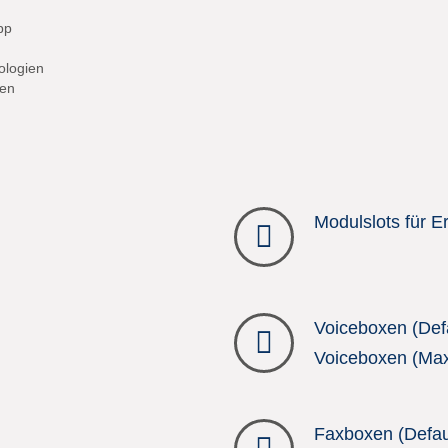
pp
ologien
nen
Modulslots für E
Voiceboxen (Defa
Voiceboxen (Max
Faxboxen (Defaul