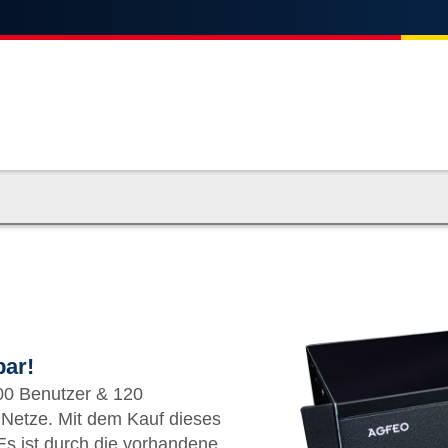
bar!
00 Benutzer & 120
auf dieses
s ist durch die vorhandene