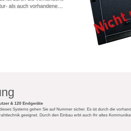
ktur- als auch vorhandene
k geeignet. Durch den
onsnetz Funktionen
vorhandenen Altgeräten.
ung
tzer & 120 Endgeräte
eses Systems gehen Sie auf Nummer sicher. Es ist durch die vorhanden
rahttechnik geeignet. Durch den Einbau erbt auch Ihr altes Kommunik