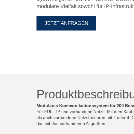
modulare Vielfalt sowohl für IP-Infrastru
Netzstrukturen mit 2 oder 4 Drahttechni
Einbau erbt auch Ihr altes Kommunikati
JETZT ANFRAGEN
modernster IP-Technik und das mit den 
Produktbeschreib
Modulares Kommunikationssystem für 200 Benu
Für FULL-IP und vorhandene Netze. Mit dem Kauf di
als auch vorhandene Netzstrukturen mit 2 oder 4 D
das mit den vorhandenen Altgeräten.