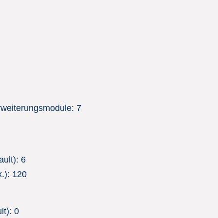
rweiterungsmodule: 7
ult): 6
.): 120
t): 0