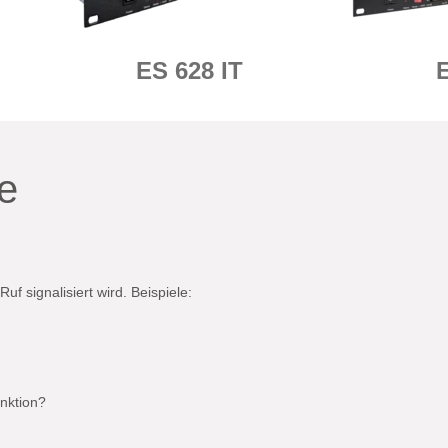
ES 628 IT
E
e
f signalisiert wird. Beispiele:
nktion?