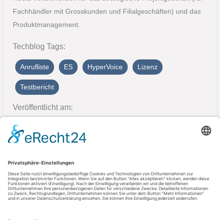
Fachhändler mit Grosskunden und Filialgeschäften) und das
Produktmanagement.
Techblog Tags:
Anrufliste
ES
HyperVoice
Lizenz
Testbericht
Veröffentlicht am:
22. Oktober 2022
Kontakt
AGFEO GmbH & Co. KG
33647 Bielefeld
Telefon: +49 521 44709-0
Fax: +49 521 44709-98555