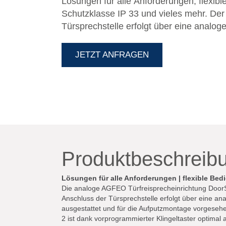
Lösungen für alle Anforderungen, flexibl
Schutzklasse IP 33 und vieles mehr. Der
Türsprechstelle erfolgt über eine analog
Kommunikationssystems. Das flache Aluminium-Gehäuse ist 22 mm
tief, mit einem Klingeltaster ausgestatte
JETZT ANFRAGEN
vorgesehen. Das beleuchtete große Klin
bietet viel Platz für die eigene Gestaltung. Die AGFEO DoorSpea
ist dank vorprogrammierter Klingeltaste
Systeme abgestimmt (Plug`n`Play).
Produktbeschreib
Lösungen für alle Anforderungen | flexible Bed
Die analoge AGFEO Türfreisprecheinrichtung DoorSp
Anschluss der Türsprechstelle erfolgt über eine a
ausgestattet und für die Aufputzmontage vorgesehe
2 ist dank vorprogrammierter Klingeltaster optima