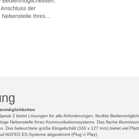
e Bedienmöglichkeiten,
 Anschluss der
e Nebenstelle Ihres
t und für die Aufputzmontage
gelschild (165 x 127 mm)
k 2
r optimal auf AGFEO ES-
ung
ienmöglichkeiten
eak 2 bietet Lösungen für alle Anforderungen, flexible Bedienmöglichk
naloge Nebenstelle Ihres Kommunikationssystems. Das flache Aluminium-
n. Das beleuchtete große Klingelschild (165 x 127 mm) bietet viel Pla
l auf AGFEO ES-Systeme abgestimmt (Plug`n`Play).