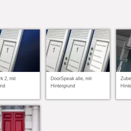
k 2, mit
DoorSpeak alle, mit
Zube
und
Hintergrund
Hint