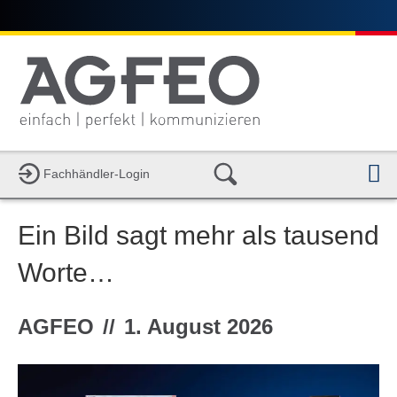
Fachhändler-Login
a
v
i
Ein Bild sagt mehr als tausend
g
a
t
Worte…
i
o
n
AGFEO
//
1. August 2026