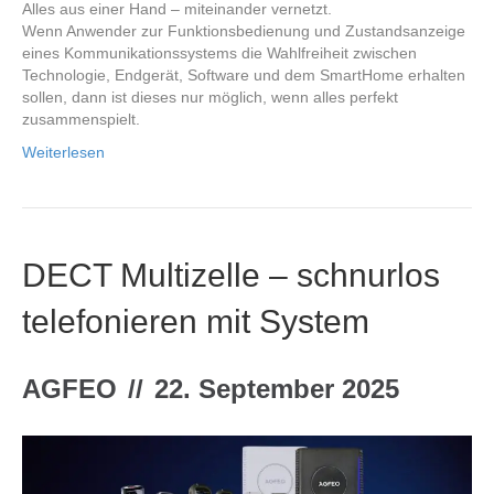
Alles aus einer Hand – miteinander vernetzt.
Wenn Anwender zur Funktionsbedienung und Zustandsanzeige
eines Kommunikationssystems die Wahlfreiheit zwischen
Technologie, Endgerät, Software und dem SmartHome erhalten
sollen, dann ist dieses nur möglich, wenn alles perfekt
zusammenspielt.
Weiterlesen
DECT Multizelle – schnurlos
telefonieren mit System
AGFEO
//
22. September 2025