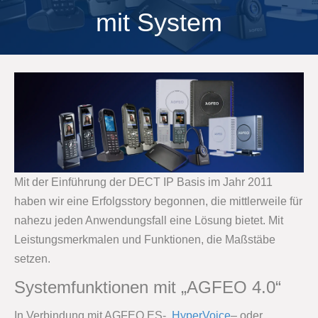
mit System
Mit der Einführung der DECT IP Basis im Jahr 2011
haben wir eine Erfolgsstory begonnen, die mittlerweile für
nahezu jeden Anwendungsfall eine Lösung bietet. Mit
Leistungsmerkmalen und Funktionen, die Maßstäbe
setzen.
Systemfunktionen mit „AGFEO 4.0“
In Verbindung mit AGFEO ES-,
HyperVoice
– oder