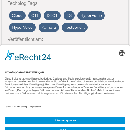
Techblog Tags:
Cloud
CTI
DECT
ES
HyperFonie
HyperVoice
Kamera
Testbericht
Veröffentlicht am:
22. September 2025
Kontakt
AGFEO GmbH & Co. KG
33647 Bielefeld
Telefon: +49 521 44709-0
Fax: +49 521 44709-98555
E-Mail: info@agfeo.de
AGB
Datenschutz