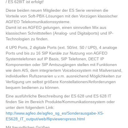
/ ES 628IT ist erfolgt!
Diese beiden neuen Mitglieder der ES Serie vereinen die
Vorteile von Soft-PBX-Lösungen mit den Vorzügen klassischer
AGFEO Telekomunikationssysteme.
Damit ist es AGFEO gelungen, einen sinnvollen Mix aus
klassischen Schnittstellen (Analog- und Digitalports) und IP-
Technologien zu finden.
4 UP0 Ports, 2 digitale Ports (ext. S0/int. S0 / UP0), 4 analoge
Ports und bis zu 16 SIP Kanäle zur Nutzung von AGFEO
Systemtelefonen auf IP Basis, SIP Telefonen, DECT IP
Komponenten oder SIP Amtszugängen stellen mit Funktionen
wie dem AIS, dem integriertem Voiceboxsystem mit Mailversand,
individuellen Rufszenarien u.v.m. ausreichend Möglichkeiten zur
Verfügung um selbst größere Konstellationen/Anforderungen
bequem bedienen zu können.
Eine ausführliche Beschreibung der ES 628 und ES 628 IT
finden Sie im Bereich Produkte/Kommunikationssystem oder
unter dem folgendem Link:
http://www.agfeo.de/agfeo_sg_es/Sonderausgabe-XS-
ES628_IT_output/web/flipviewerxpress.html
Mit freundlichen Grüßen