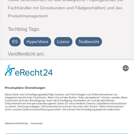
Fachhändler mit Grosskunden und Filialgeschäften) und das
Produktmanagement.
Techblog Tags:
ES
HyperVoice
Lizenz
Testbericht
Veröffentlicht am:
23. November 2023
Kontakt
AGFEO GmbH & Co. KG
33647 Bielefeld
Telefon: +49 521 44709-0
Fax: +49 521 44709-98555
E-Mail: info@agfeo.de