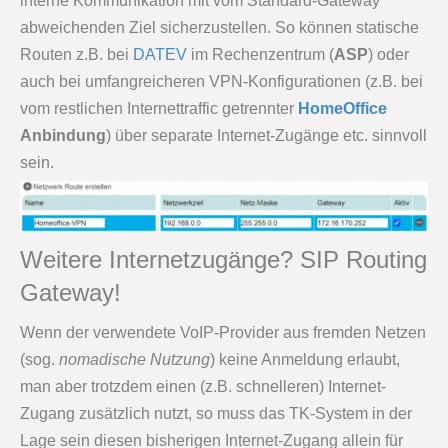
interne Kommunikation mit vom Standard-Gateway
abweichenden Ziel sicherzustellen. So können statische
Routen z.B. bei
DATEV
im Rechenzentrum (
ASP
) oder
auch bei umfangreicheren VPN-Konfigurationen (z.B. bei
vom restlichen Internettraffic getrennter
HomeOffice
Anbindung
) über separate Internet-Zugänge etc. sinnvoll
sein.
Weitere Internetzugänge? SIP Routing
Gateway!
Wenn der verwendete VoIP-Provider aus fremden Netzen
(sog.
nomadische Nutzung
) keine Anmeldung erlaubt,
man aber trotzdem einen (z.B. schnelleren) Internet-
Zugang zusätzlich nutzt, so muss das TK-System in der
Lage sein diesen bisherigen Internet-Zugang allein für