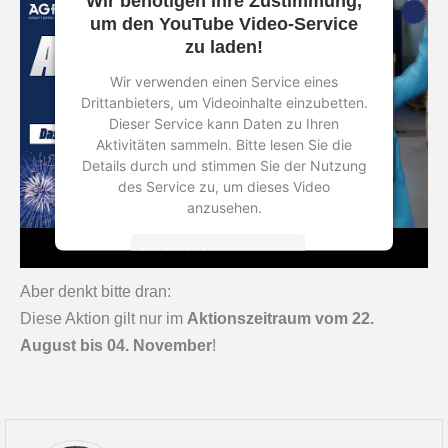
Wir benötigen Ihre Zustimmung,
um den YouTube Video-Service
zu laden!
Wir verwenden einen Service eines
Drittanbieters, um Videoinhalte einzubetten.
Dieser Service kann Daten zu Ihren
Aktivitäten sammeln. Bitte lesen Sie die
Details durch und stimmen Sie der Nutzung
des Service zu, um dieses Video
anzusehen.
Mehr Informationen
Aber denkt bitte dran:
Akzeptieren
Diese Aktion gilt nur im
Aktionszeitraum vom 22.
powered by
Usercentrics Consent
August bis 04. November
!
Management Platform
&
eRecht24