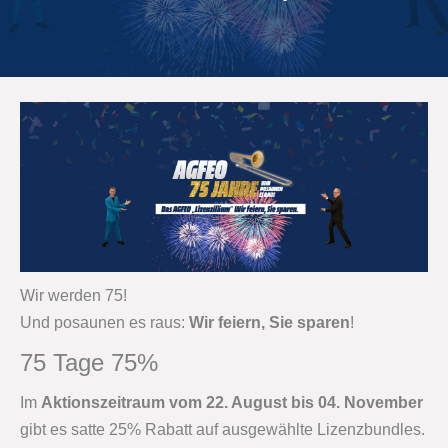
Wir werden 75!
Und posaunen es raus:
Wir feiern, Sie sparen
!
75 Tage 75%
Im
Aktionszeitraum vom 22. August bis 04. November
gibt es satte 25% Rabatt auf ausgewählte Lizenzbundles.