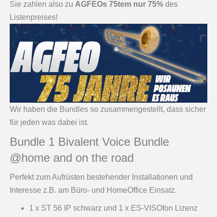
Sie zahlen also zu
AGFEOs 75tem nur 75%
des
Listenpreises!
Wir haben die Bundles so zusammengestellt, dass sicher
für jeden was dabei ist.
Bundle 1 Bivalent Voice Bundle
@home and on the road
Perfekt zum Aufrüsten bestehender Installationen und
Interesse z.B. am Büro- und HomeOffice Einsatz.
1 x ST 56 IP schwarz und 1 x ES-VISOfon Lizenz