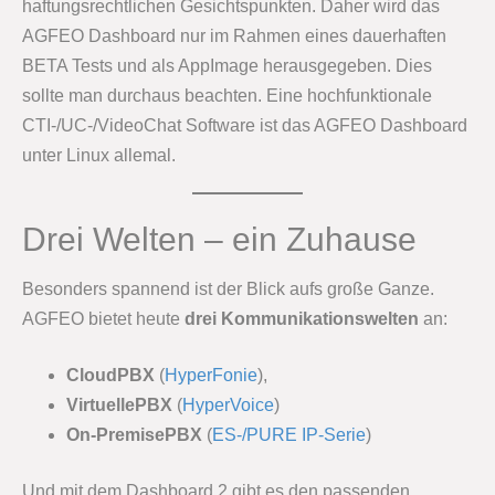
haftungsrechtlichen Gesichtspunkten. Daher wird das
AGFEO Dashboard nur im Rahmen eines dauerhaften
BETA Tests und als AppImage herausgegeben. Dies
sollte man durchaus beachten. Eine hochfunktionale
CTI-/UC-/VideoChat Software ist das AGFEO Dashboard
unter Linux allemal.
Drei Welten – ein Zuhause
Besonders spannend ist der Blick aufs große Ganze.
AGFEO bietet heute
drei Kommunikationswelten
an:
CloudPBX
(
HyperFonie
),
VirtuellePBX
(
HyperVoice
)
On-PremisePBX
(
ES-/PURE IP-Serie
)
Und mit dem Dashboard 2 gibt es den passenden