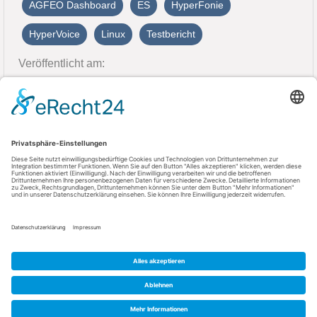
AGFEO Dashboard
ES
HyperFonie
HyperVoice
Linux
Testbericht
Veröffentlicht am:
1. Oktober 2025
Kontakt
AGFEO GmbH & Co. KG
33647 Bielefeld
Telefon: +49 521 44709-0
Fax: +49 521 44709-98555
E-Mail: info@agfeo.de
AGB
Datenschutz
Impressum