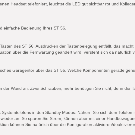
n Headset telefoniert, leuchtet die LED gut sichtbar rot und Kollegen 
und einfache Bedienung Ihres ST 56.
e Tasten des ST 56. Ausdrucken der Tastenbelegung entfällt, das macht
uation über die Fernwartung geändert wird, versteht sich da natürlich v
ktrisches Garagentor über das ST 56. Welche Komponenten gerade genu
an der Wand an. Zwei Schrauben, mehr benötigen Sie nicht, denn die fl
s Systemtelefons in den Standby Modus. Nähern Sie sich dem Telefon 
e wieder an. So sparen Sie Strom, können aber mit einer Handbewegung 
on können Sie natürlich über die Konfiguration aktivieren/deaktiviere