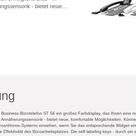
ngssensorik - bietet neue,
och so das Telefon mit
d direkt den Status Ihres
e das entsprechende
t der intuitiven Bedienung
 Effektivität des
s - durch ein ePaper
dieser Serie, unter anderem,
tisch ändert, wenn man in
altet!
ung
Business-Bürotelefon ST 56 ein großes Farbdisplay, das Ihnen eine n
ten Annäherungssensorik - bietet neue, komfortable Möglichkeiten. Kön
SmartHome-Systems einsehen, wenn Sie das entsprechende Widget eing
Effektivität des Büroarbeitsplatzes. Die self-labeling keys - durch ein 