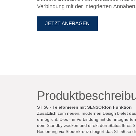
Verbindung mit der integrierten Annäheru
komfortable Möglichkeiten. Können Sie d
einem Wisch aus dem Standby wecken un
JETZT ANFRAGEN
SmartHome-Systems einsehen, wenn Si
Widget eingerichtet haben. Zusammen mi
via Steuerkreuz steigert das ST 56 so die
Büroarbeitsplatzes. Die self-labeling key
ermöglicht - sind ein weiteres Highlight 
weil sich die Tastenbeschriftung automa
die zweite Ebene der Funktionstasten sch
Produktbeschreib
ST 56 - Telefonieren mit SENSORfon Funktion
Zusätzlich zum neuen, modernen Design bietet das 
ermöglicht. Dies - in Verbindung mit der integrier
dem Standby wecken und direkt den Status Ihres 
Bedienung via Steuerkreuz steigert das ST 56 so die 