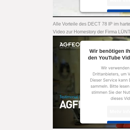
Akze
Alle Vorteile des DECT 78 IP im harte
powered by
Usercent
Video zur Homestory der Firma LÜNT
Platfor
Wir benötigen I
den YouTube Vid
Wir verwenden 
Drittanbieters, um 
Dieser Service kann 
sammeln. Bitte lesen
stimmen Sie der Nut
dieses Vi
Mehr Inf
Akze