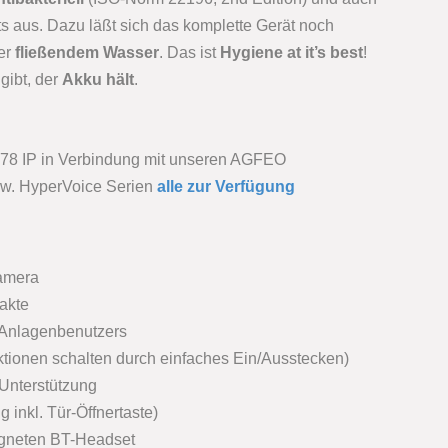
s aus. Dazu läßt sich das komplette Gerät noch
er
fließendem Wasser
. Das ist
Hygiene at it’s best
!
gibt, der
Akku hält
.
 78 IP in Verbindung mit unseren AGFEO
w. HyperVoice Serien
alle zur Verfügung
kamera
takte
s Anlagenbenutzers
tionen schalten durch einfaches Ein/Ausstecken)
 Unterstützung
 inkl. Tür-Öffnertaste)
igneten BT-Headset