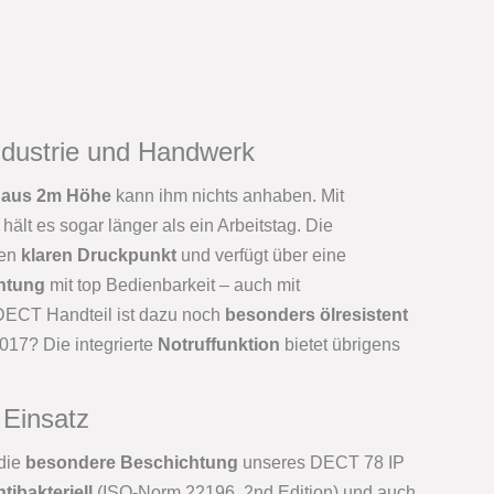
ndustrie und Handwerk
 aus 2m Höhe
kann ihm nichts anhaben. Mit
hält es sogar länger als ein Arbeitstag. Die
nen
klaren Druckpunkt
und verfügt über eine
chtung
mit top Bedienbarkeit – auch mit
ECT Handteil ist dazu noch
besonders ölresistent
017? Die integrierte
Notruffunktion
bietet übrigens
 Einsatz
 die
besondere Beschichtung
unseres DECT 78 IP
ntibakteriell
(ISO-Norm 22196, 2nd Edition) und auch