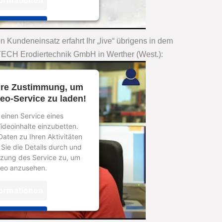
ptieren
n Kundeneinsatz erfahrt Ihr „live“ übrigens in dem
rics Consent Management
ECH Erodiertechnik GmbH in Werther (West.):
m
&
eRecht24
hre Zustimmung, um
eo-Service zu laden!
einen Service eines
Videoinhalte einzubetten.
Daten zu Ihren Aktivitäten
 Sie die Details durch und
zung des Service zu, um
deo anzusehen.
ormationen
ptieren