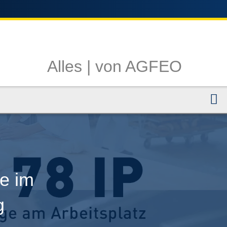
Alles |
von AGFEO
N
ge im
g