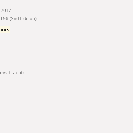
4:2017
196 (2nd Edition)
hnik
verschraubt)