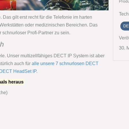
Prod
Tech
Das gilt erst recht für die Telefonie im harten
, Werkstätten oder medizinischen Bereichen. Das
DE
schnurloser Profi-Partner zu sein.
Veröf
gh
30. 
ele. Unser multizellfähiges DECT IP System ist aber
atürlich auch für
alle unsere 7 schnurlosen DECT
DECT HeadSet IP
.
mals heraus
che)