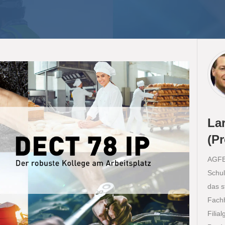
La
(P
AGFEO
Schul
das s
Fach
Filia