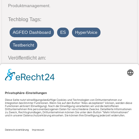
Produktmanagement.
Techblog Tags:
AGFEO Dashboard
ES
HyperVoice
Testbericht
Veröffentlicht am:
27. Juli 2023
Kontakt
AGFEO GmbH & Co. KG
33647 Bielefeld
Telefon: +49 521 44709-0
Fax: +49 521 44709-98555
E-Mail: info@agfeo.de