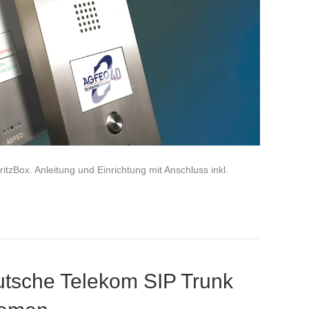
itzBox. Anleitung und Einrichtung mit Anschluss inkl.
utsche Telekom SIP Trunk