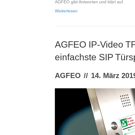
AGFEO gibt Antworten und klärt auf.
Weiterlesen
AGFEO IP-Video TFE
einfachste SIP Türs
AGFEO
//
14. März 201