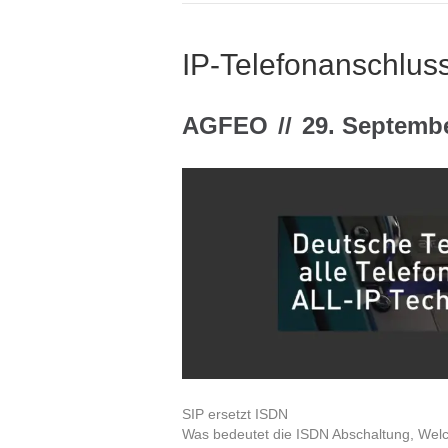
IP-Telefonanschlus
AGFEO
//
29. Septemb
SIP ersetzt ISDN
Was bedeutet die ISDN Abschaltung, Welc