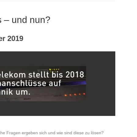
s – und nun?
er 2019
he Fragen ergeben sich und wie sind diese zu lösen?