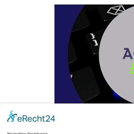
Die Video-Tutorial-Serie von AGFEO Video
Tutorial-Serie „AGFEO Easy – So geht’s!“
leicht verständlicher Form. In kurzen, pr
Anwendungsmöglichkeiten vorgestellt – idea