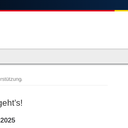
rstützung̵
eht’s!
 2025