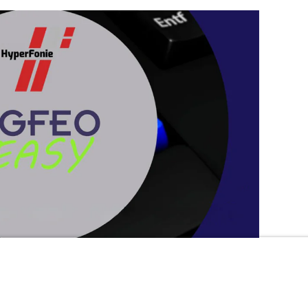
-Tutorial-Serie „AGFEO Easy – So geht’s! Mit der Video-
 bietet AGFEO praktische Hilfestellung in kompakter und
axisnahen Erklärvideos werden zentrale Funktionen und
l für Einsteiger, aber auch hilfreich für erfahrene Nutzer,