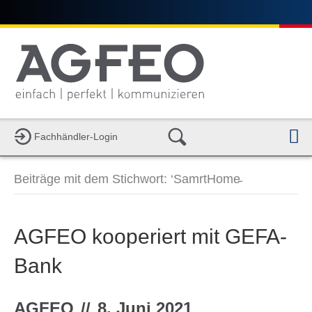
Fachhändler-Login
a
v
i
Beiträge mit dem Stichwort: ‘SamrtHome̵
g
a
t
i
AGFEO kooperiert mit GEFA-
o
n
Bank
AGFEO
//
8. Juni 2021