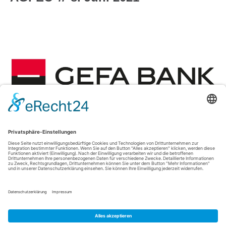
Um der Wichtigkeit von Leasing und Finanzierung in der
Geschäftswelt Rechnung zu tragen, hat AGFEO in der GEFA-
Bank den perfekten Finanzierungspartner gefunden! Bereits seit
70 Jahren unterstützt die GEFA-Bank mittelständische
Unternehmen mit einer breiten Palette an Leasing-, Kredit- und
Mietkauflösungen für Wirtschaftsgüter. Um den bestmöglichen