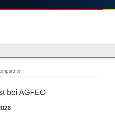
enpartner̵
Gast bei AGFEO
2026