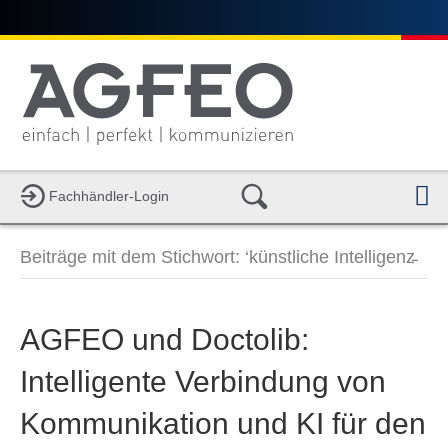
Fachhändler-Login
a
v
i
Beiträge mit dem Stichwort: ‘künstliche Intelligenz̵
g
a
t
i
AGFEO und Doctolib:
o
n
Intelligente Verbindung von
Kommunikation und KI für den