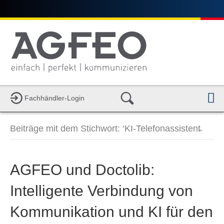
Fachhändler-Login
a
v
i
Beiträge mit dem Stichwort: ‘KI-Telefonassistent̵
g
a
t
i
AGFEO und Doctolib:
o
n
Intelligente Verbindung von
Kommunikation und KI für den