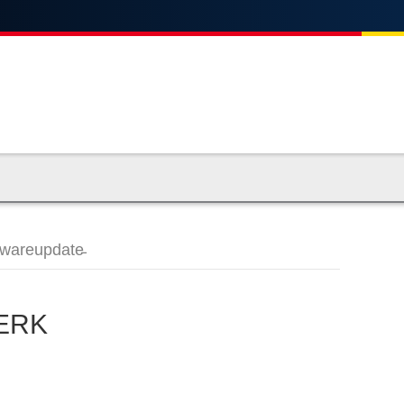
mwareupdate̵
ERK