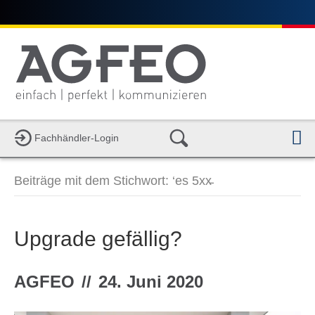
Fachhändler-Login
a
v
i
Beiträge mit dem Stichwort: ‘es 5xx̵
g
a
t
i
Upgrade gefällig?
o
n
AGFEO
//
24. Juni 2020