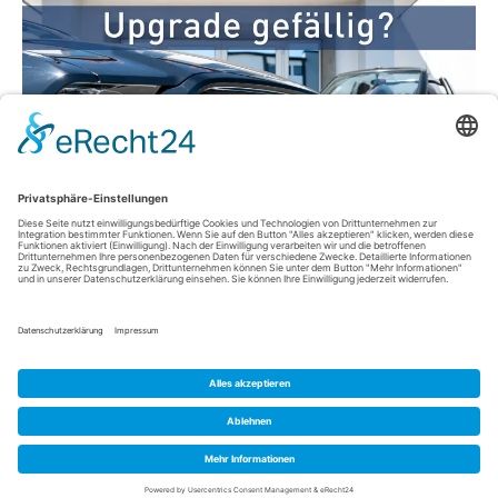
Upgrade gefällig? – Mehr Performance und Power für Ihr ES
5xx System! Telefonieren Sie noch mit den smarten Basics der
ES 512, ES 516, ES 522 oder ES 522 IT?Oder wollen Sie ab
sofort mehr Power, mehr Performance und mehr Features?
Dann ist jetzt genau der richtige Zeitpunkt für ein Upgrade! Mit
dem Upgrade Kit…
Weiterlesen