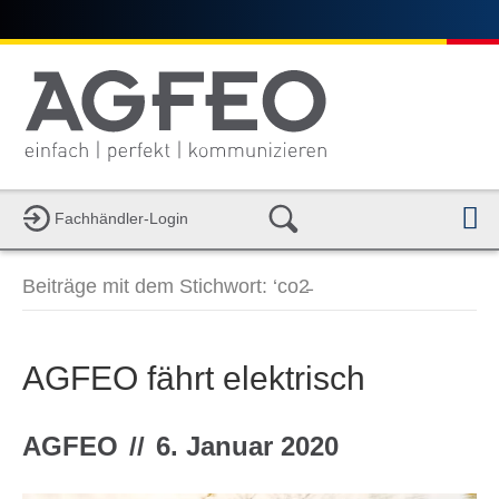
Fachhändler-Login
a
v
i
Beiträge mit dem Stichwort: ‘co2̵
g
a
t
i
AGFEO fährt elektrisch
o
n
AGFEO
//
6. Januar 2020