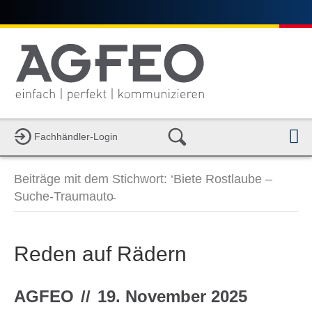
Fachhändler-Login
a
v
i
Beiträge mit dem Stichwort: ‘Biete Rostlaube –
g
a
Suche-Traumauto̵
t
i
o
n
Reden auf Rädern
AGFEO
//
19. November 2025