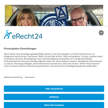
Der mobile Videopodcast von AGFEO In der neuesten Folge
des mobilen Videopodcasts „Reden auf Rädern“ begrüßt
AGFEO-Marketingleiter Niko Timm eine besondere
Persönlichkeit auf dem Beifahrersitz: Panagiota Petridou,
bekannt als energiegeladene TV-Ikone, Moderatorin,
Verkaufsexpertin und Entertainerin. Die gebürtige Griechin, die
vielen Zuschauern vor allem durch das Erfolgsformat „Biete
Rostlaube – Suche Traumauto“ ein Begriff ist, sorgt…