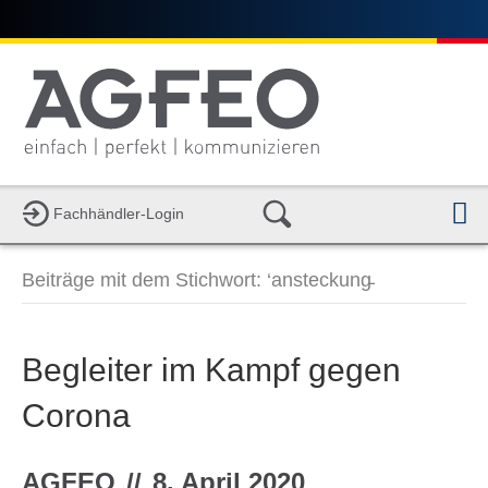
Fachhändler-Login
a
v
i
Beiträge mit dem Stichwort: ‘ansteckung̵
g
a
t
i
Begleiter im Kampf gegen
o
n
Corona
AGFEO
//
8. April 2020