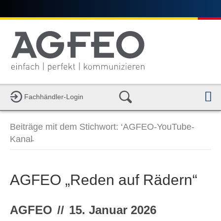
Fachhändler-Login
a
v
i
Beiträge mit dem Stichwort: ‘AGFEO-YouTube-
g
a
Kanal̵
t
i
o
n
AGFEO „Reden auf Rädern“
AGFEO
//
15. Januar 2026