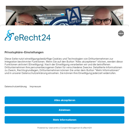
Folge 14 mit Michael Born Der beliebte mobile Videopodcast
„Reden auf Rädern“ ist mit einer neuen Folge auf dem AGFEO-
YouTube-Kanal erschienen. In dem lockeren Format fährt
Marketingleiter Niko Timm im legendären DeLorean DMC-12 mit
spannenden Gästen durch Bielefeld und spricht mit ihnen über
ihre Arbeit, persönliche Geschichten und regionale Themen im
Zusammenhang mit AGFEO und…
Weiterlesen