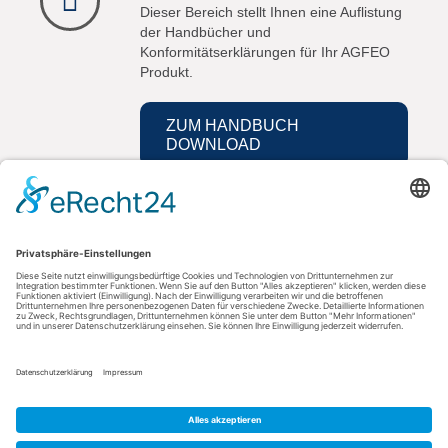
Dieser Bereich stellt Ihnen eine Auflistung
der Handbücher und
Konformitätserklärungen für Ihr AGFEO
Produkt.
ZUM HANDBUCH
DOWNLOAD
Kontakt
AGFEO GmbH & Co. KG
33647 Bielefeld
Telefon: +49 521 44709-0
Fax: +49 521 44709-98555
E-Mail: info@agfeo.de
AGB
Datenschutz