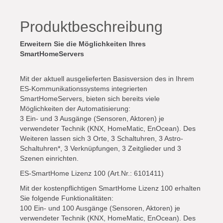
Funktionalitäten: 100 Ein- und 100 Ausgänge
(Sensoren, Aktoren) je verwendeter Technik (KNX,
Produktbeschreibung
HomeMatic, EnOcean). Des Weiteren lassen sich
Erweitern Sie die Möglichkeiten Ihres
20 Räume, 50 Schaltuhren, 10 Astro-Schaltuhren*,
SmartHomeServers
50 Verknüpfungen, 50 Zeitglieder und 50 Szenen
einrichten. * Ab Firmware 1.6
Mit der aktuell ausgelieferten Basisversion des in Ihrem
ES-Kommunikationssystems integrierten
SmartHomeServers, bieten sich bereits viele
Möglichkeiten der Automatisierung:
3 Ein- und 3 Ausgänge (Sensoren, Aktoren) je
verwendeter Technik (KNX, HomeMatic, EnOcean). Des
Weiteren lassen sich 3 Orte, 3 Schaltuhren, 3 Astro-
Schaltuhren*, 3 Verknüpfungen, 3 Zeitglieder und 3
Szenen einrichten.
ES-SmartHome Lizenz 100 (Art.Nr.: 6101411)
Mit der kostenpflichtigen SmartHome Lizenz 100 erhalten
Sie folgende Funktionalitäten:
100 Ein- und 100 Ausgänge (Sensoren, Aktoren) je
verwendeter Technik (KNX, HomeMatic, EnOcean). Des