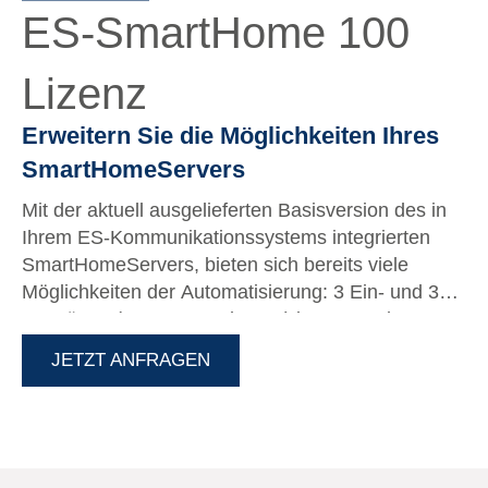
ES-SmartHome 100
Lizenz
Erweitern Sie die Möglichkeiten Ihres
SmartHomeServers
Mit der aktuell ausgelieferten Basisversion des in
Ihrem ES-Kommunikationssystems integrierten
SmartHomeServers, bieten sich bereits viele
Möglichkeiten der Automatisierung: 3 Ein- und 3
Ausgänge (Sensoren, Aktoren) je verwendeter
Technik (KNX, HomeMatic, EnOcean). Des
JETZT ANFRAGEN
Weiteren lassen sich 3 Orte, 3 Schaltuhren, 3
Astro-Schaltuhren*, 3 Verknüpfungen, 3 Zeitglieder
und 3 Szenen einrichten. ES-SmartHome Lizenz
100 (Art.Nr.: 6101411) Mit der kostenpflichtigen
SmartHome Lizenz 100 erhalten Sie folgende