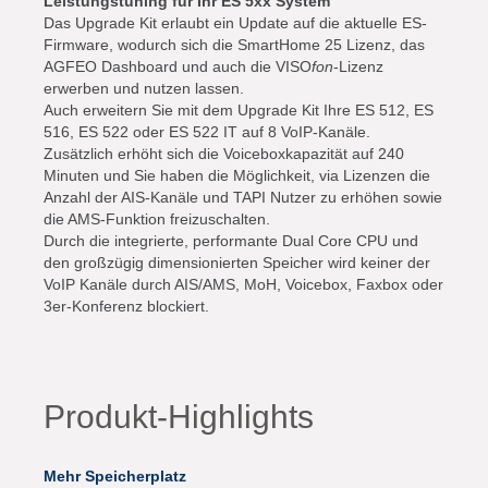
Leistungstuning für Ihr ES 5xx System
Das Upgrade Kit erlaubt ein Update auf die aktuelle ES-
Firmware, wodurch sich die SmartHome 25 Lizenz, das
AGFEO Dashboard und auch die VISO
fon
-Lizenz
erwerben und nutzen lassen.
Auch erweitern Sie mit dem Upgrade Kit Ihre ES 512, ES
516, ES 522 oder ES 522 IT auf 8 VoIP-Kanäle.
Zusätzlich erhöht sich die Voiceboxkapazität auf 240
Minuten und Sie haben die Möglichkeit, via Lizenzen die
Anzahl der AIS-Kanäle und TAPI Nutzer zu erhöhen sowie
die AMS-Funktion freizuschalten.
Durch die integrierte, performante Dual Core CPU und
den großzügig dimensionierten Speicher wird keiner der
VoIP Kanäle durch AIS/AMS, MoH, Voicebox, Faxbox oder
3er-Konferenz blockiert.
Produkt-Highlights
Mehr Speicherplatz