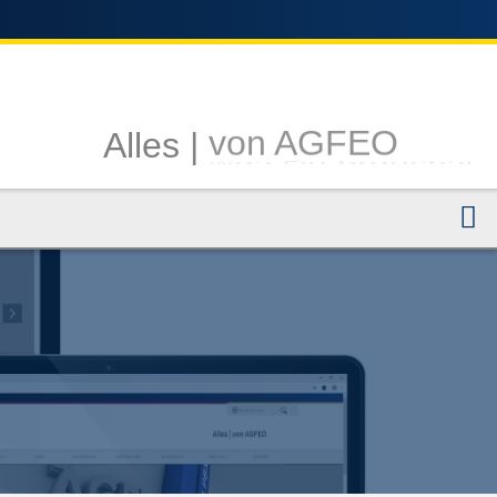
Alles |
von AGFEO
N