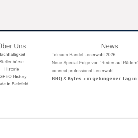
Über Uns
News
achhaltigkeit
Telecom Handel Leserwahl 2026
Stellenbörse
Neue Special-Folge von "Reden auf Rädern" 
Historie
connect professional Leserwahl
GFEO History
𝗕𝗕𝗤 & 𝗕𝘆𝘁𝗲𝘀 -e𝗶𝗻 𝗴𝗲𝗹𝘂𝗻𝗴𝗲𝗻𝗲𝗿 𝗧𝗮𝗴 𝗶𝗻 
de in Bielefeld