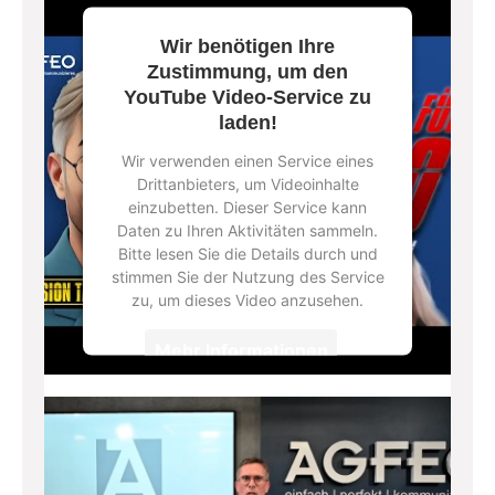
Wir benötigen Ihre
Zustimmung, um den
YouTube Video-Service zu
laden!
Wir verwenden einen Service eines
Drittanbieters, um Videoinhalte
einzubetten. Dieser Service kann
Daten zu Ihren Aktivitäten sammeln.
Bitte lesen Sie die Details durch und
stimmen Sie der Nutzung des Service
zu, um dieses Video anzusehen.
Mehr Informationen
Akzeptieren
powered by
Usercentrics Consent
Management Platform
&
eRecht24