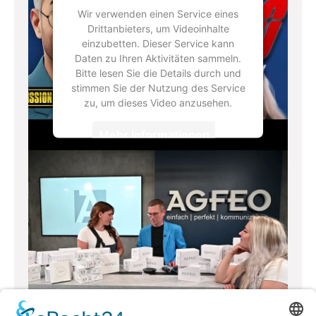
Wir verwenden einen Service eines
Drittanbieters, um Videoinhalte
einzubetten. Dieser Service kann
Daten zu Ihren Aktivitäten sammeln.
Bitte lesen Sie die Details durch und
stimmen Sie der Nutzung des Service
zu, um dieses Video anzusehen.
Mehr Informationen
Akzeptieren
powered by
Usercentrics Consent
Management Platform
&
eRecht24