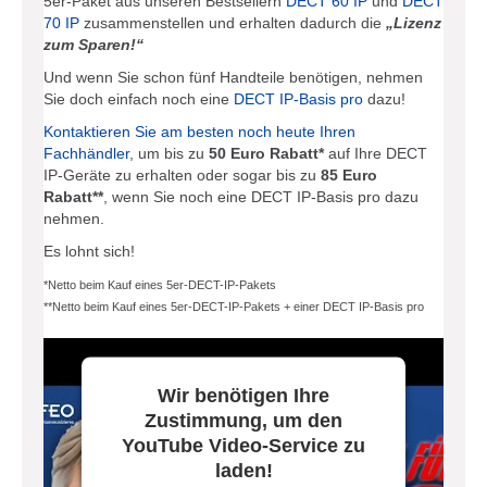
5er-Paket aus unseren Bestsellern
DECT 60 IP
und
DECT
70 IP
zusammenstellen und erhalten dadurch die
„Lizenz
zum Sparen!“
Und wenn Sie schon fünf Handteile benötigen, nehmen
Sie doch einfach noch eine
DECT IP-Basis pro
dazu!
Kontaktieren Sie am besten noch heute Ihren
Fachhändler
, um bis zu
50 Euro Rabatt*
auf Ihre DECT
IP-Geräte zu erhalten oder sogar bis zu
85 Euro
Rabatt**
, wenn Sie noch eine DECT IP-Basis pro dazu
nehmen.
Es lohnt sich!
*Netto beim Kauf eines 5er-DECT-IP-Pakets
**Netto beim Kauf eines 5er-DECT-IP-Pakets + einer DECT IP-Basis pro
Wir benötigen Ihre
Zustimmung, um den
YouTube Video-Service zu
laden!