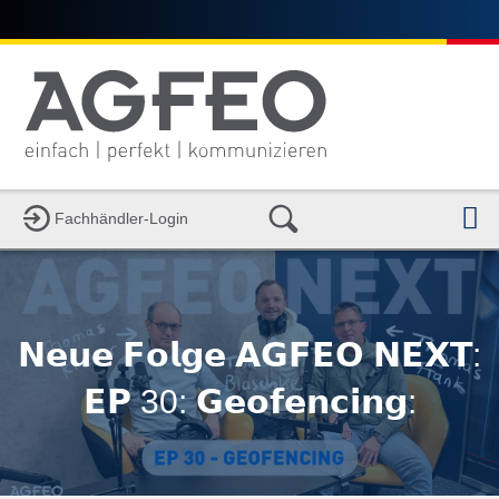
N
Fachhändler-Login
𝗡𝗲𝘂𝗲 𝗙𝗼𝗹𝗴𝗲 𝗔𝗚𝗙𝗘𝗢 𝗡𝗘𝗫𝗧:
𝗘𝗣 30: 𝗚𝗲𝗼𝗳𝗲𝗻𝗰𝗶𝗻𝗴: