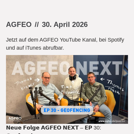
AGFEO
//
30. April 2026
Jetzt auf dem AGFEO YouTube Kanal, bei Spotify
und auf iTunes abrufbar.
𝗡𝗲𝘂𝗲 𝗙𝗼𝗹𝗴𝗲 𝗔𝗚𝗙𝗘𝗢 𝗡𝗘𝗫𝗧 – 𝗘𝗣 30: