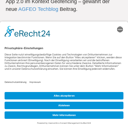
App 2.0 im Kontext Geofencing – gewährt der
neue
AGFEO Techblog
Beitrag.
Kontakt
AGFEO GmbH & Co. KG
33647 Bielefeld
Telefon: +49 521 44709-0
Fax: +49 521 44709-98555
E-Mail: info@agfeo.de
AGB
Datenschutz
Impressum