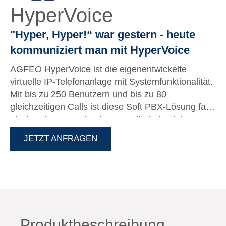
HyperVoice
"Hyper, Hyper!“ war gestern - heute
kommuniziert man mit HyperVoice
AGFEO HyperVoice ist die eigenentwickelte
virtuelle IP-Telefonanlage mit Systemfunktionalität.
Mit bis zu 250 Benutzern und bis zu 80
gleichzeitigen Calls ist diese Soft PBX-Lösung fast
einzigartig am Markt, denn es gibt keinerlei
Einschränkungen zu einem klassischen ITK-
JETZT ANFRAGEN
System von AGFEO und das alles zu
transparenten und günstigen Konditionen - von
Beginn an! Als VM-Variante wird diese mit einer
HYPERVISOR-Software betrieben. Unterstützt
werden dabei VMWare und Microsoft Hyper-V
(vhdx).
Produktbeschreibung