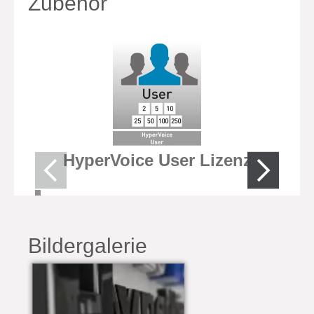
Zubehör
HyperVoice User Lizenz
Hy
Bildergalerie